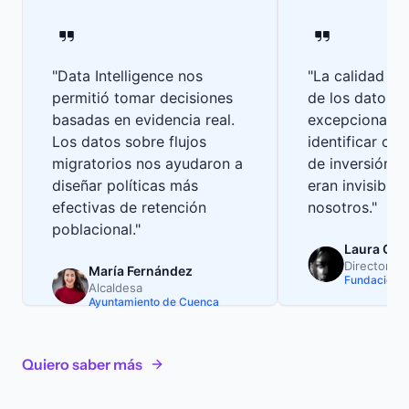
"Data Intelligence nos
"La calidad y 
permitió tomar decisiones
de los datos e
basadas en evidencia real.
excepcional. 
Los datos sobre flujos
identificar op
migratorios nos ayudaron a
de inversión r
diseñar políticas más
eran invisibles
efectivas de retención
nosotros."
poblacional."
Laura Gó
Director de
María Fernández
Fundación E
Alcaldesa
Ayuntamiento de Cuenca
Quiero saber más